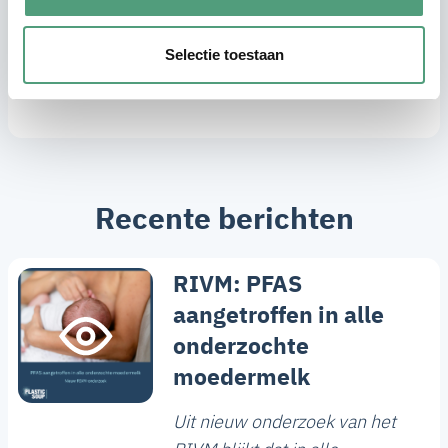
Doe vandaag nog mee.
Kies voor tweedehands
Selectie toestaan
en stop samen met ons Fast Plastic Fashion!
Recente berichten
RIVM: PFAS
aangetroffen in alle
onderzochte
moedermelk
Uit nieuw onderzoek van het