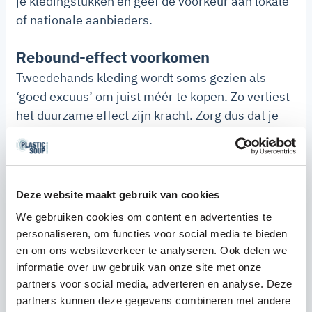
je kledingstukken en geef de voorkeur aan lokale
of nationale aanbieders.
Rebound-effect voorkomen
Tweedehands kleding wordt soms gezien als
‘goed excuus’ om juist méér te kopen. Zo verliest
het duurzame effect zijn kracht. Zorg dus dat je
ook bij tweedehands aankopen een verlanglijstje
aanhoudt en alleen koopt wat je echt nodig hebt.
Wat kun jij doen?
Deze website maakt gebruik van cookies
We gebruiken cookies om content en advertenties te
Tweedehands kleding helpt de plasticvervuiling
personaliseren, om functies voor social media te bieden
terug te dringen en bespaart gemiddeld 50% CO₂
en om ons websiteverkeer te analyseren. Ook delen we
vergeleken met nieuwe kleding. Door bewust te
informatie over uw gebruik van onze site met onze
kiezen (lokaal, van goede kwaliteit, en met
partners voor social media, adverteren en analyse. Deze
aandacht voor materiaal) maak jij echt het
partners kunnen deze gegevens combineren met andere