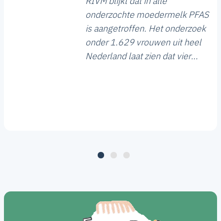
RIVM blijkt dat in alle
onderzochte moedermelk PFAS
is aangetroffen. Het onderzoek
onder 1.629 vrouwen uit heel
Nederland laat zien dat vier
vormen van PFAS het meest
voorkomen. Bij 18 procent van
de onderzochte moedermelk
ligt de hoeveelheid bovendien
boven de gezondheidskundige
risicogrens.