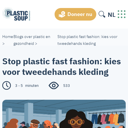
NL
Doneer nu
Home
Blogs over plastic en
Stop plastic fast fashion: kies voor
>
gezondheid
>
tweedehands kleding
Stop plastic fast fashion: kies
voor tweedehands kleding
3 - 5
minuten
533