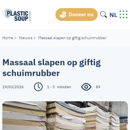
NL
Doneer nu
Home
>
Nieuws
>
Massaal slapen op giftig schuimrubber
Massaal slapen op giftig
schuimrubber
19/03/2026
1 - 3
minuten
89