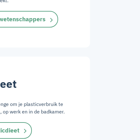
ekt.
 wetenschappers
ieet
nge om je plasticverbruik te
, op werk en in de badkamer.
ticdieet