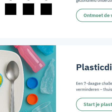
gezondheid onderzo
Ontmoet de
Plasticd
Een 7-daagse challe
verminderen – thuis
Start je plas