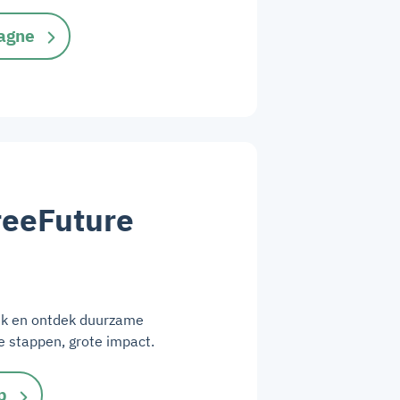
agne
reeFuture
uik en ontdek duurzame
ne stappen, grote impact.
p