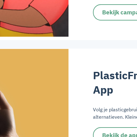
Bekijk camp
PlasticF
App
Volg je plasticgebr
alternatieven. Klei
Bekijk de ap