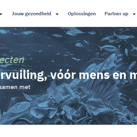
Jouw gezondheid
Oplossingen
Partner up
ecten
rvuiling, vóór mens en m
 samen met