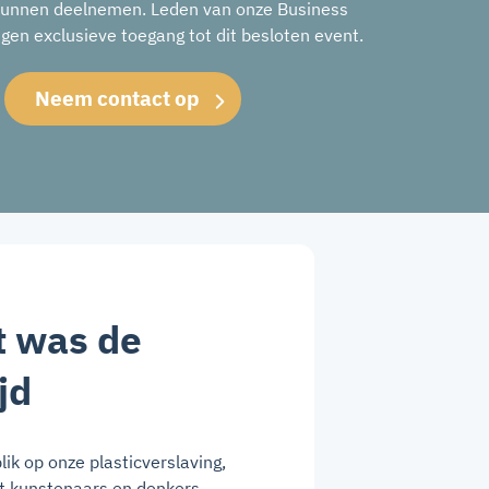
kunnen deelnemen. Leden van onze Business
gen exclusieve toegang tot dit besloten event.
Neem contact op
t was de
ijd
lik op onze plasticverslaving,
 kunstenaars en denkers.