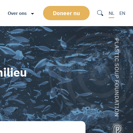
Doneer nu
Over ons
NL
EN
ilieu