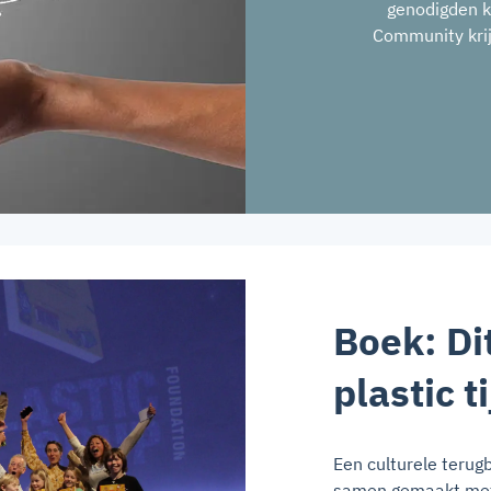
genodigden 
Community krij
Boek: Di
plastic t
Een culturele terugb
samen gemaakt met