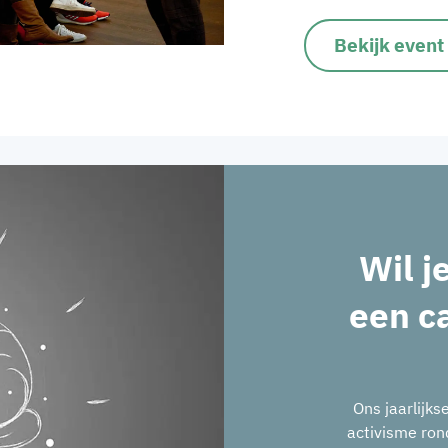
Bekijk event
Wil 
een c
Ons jaarlijk
activisme ron