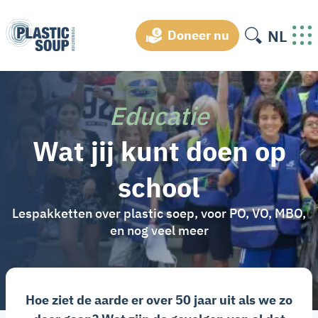
NL
Doneer nu
Educatie
Wat jij kunt doen op
school
Lespakketten over plastic soep, voor PO, VO, MBO,
en nog veel meer
Hoe ziet de aarde er over 50 jaar uit als we zo