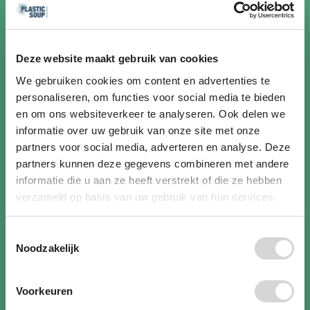
De EU zet stappen. Wij versnellen de
koers.
Deze website maakt gebruik van cookies
Ook de Europese Commissie wil plasticvervuiling
We gebruiken cookies om content en advertenties te
tegengaan en stelde de zogeheten Single Use
personaliseren, om functies voor social media te bieden
Plastic-richtlijn in. Een goed begin, maar nog
en om ons websiteverkeer te analyseren. Ook delen we
lang niet genoeg. Via het Europees Forum voor
informatie over uw gebruik van onze site met onze
Microplastics & Gezondheid brengen wij
partners voor social media, adverteren en analyse. Deze
wetenschap en beleid samen voor echte
partners kunnen deze gegevens combineren met andere
systeemverandering.
informatie die u aan ze heeft verstrekt of die ze hebben
verzameld op basis van uw gebruik van hun services.
Bekijk onze invloed in Brussel
Toestemmingsselectie
Noodzakelijk
Voorkeuren