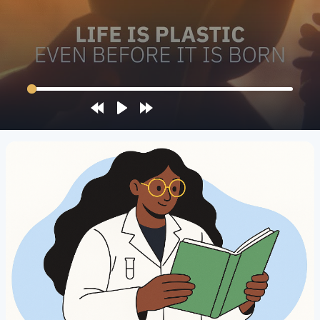
Rewind
Play
Forward
10s
10s