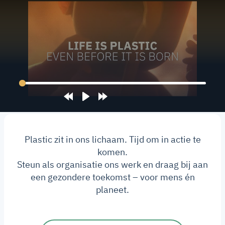
Rewind
Play
Forward
10s
10s
Plastic zit in ons lichaam. Tijd om in actie te
komen.
Steun als organisatie ons werk en draag bij aan
een gezondere toekomst – voor mens én
planeet.