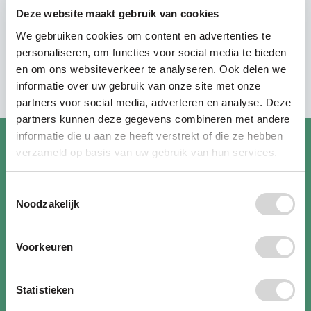
steun maakt onze campagnes, lobby en
Deze website maakt gebruik van cookies
onderzoeken mogelijk – én vergroot de
We gebruiken cookies om content en advertenties te
betrokkenheid van medewerkers.
personaliseren, om functies voor social media te bieden
Ontdek hoe andere organisaties al bijdragen
en om ons websiteverkeer te analyseren. Ook delen we
informatie over uw gebruik van onze site met onze
partners voor social media, adverteren en analyse. Deze
partners kunnen deze gegevens combineren met andere
informatie die u aan ze heeft verstrekt of die ze hebben
verzameld op basis van uw gebruik van hun services.
Toestemmingsselectie
Noodzakelijk
Voorkeuren
Statistieken