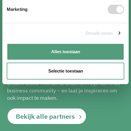
Marketing
Details tonen
Deze merken strijden mee tegen
Alles toestaan
plasticvervuiling
Steeds meer organisaties sluiten zich aan bij
Selectie toestaan
onze missie: een wereld zonder plasticvervuiling.
Ontdek welke merken al onderdeel zijn van onze
business community – en laat je inspireren om
ook impact te maken.
Bekijk alle partners