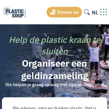
NL
Doneer nu
Help de plastic kraan te
sluiten
Organiseer een
geldinzameling
We helpen je graag op weg met tips en inspiratie!
We ademen, eten en drinken plastic. Het is