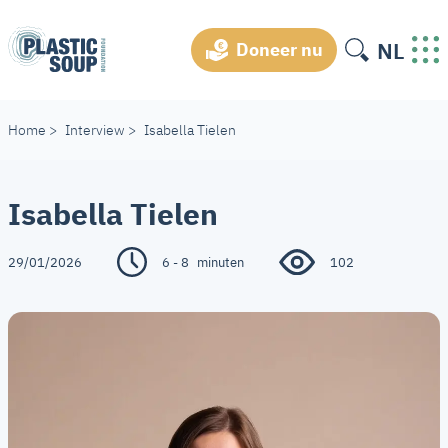
NL
Doneer nu
Home
>
Interview
>
Isabella Tielen
Isabella Tielen
29/01/2026
6 - 8
minuten
102