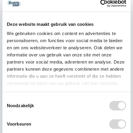
kijken naar waar je de meeste impact kunt
maken. CO2-reductie, plastic footprint en
klimaatverandering hangen allemaal met elkaar
Deze website maakt gebruik van cookies
samen, maar het hangt van je bedrijf af waar je
We gebruiken cookies om content en advertenties te
eerst op moet focussen. Voor sommige bedrijven
personaliseren, om functies voor social media te bieden
ligt de grootste winst in het verlagen van CO2-
en om ons websiteverkeer te analyseren. Ook delen we
uitstoot, terwijl voor anderen het verminderen
informatie over uw gebruik van onze site met onze
van plastic of het besparen van water
partners voor social media, adverteren en analyse. Deze
belangrijker kan zijn. Uiteindelijk draait het om de
partners kunnen deze gegevens combineren met andere
juiste prioriteiten stellen, afhankelijk van je eigen
informatie die u aan ze heeft verstrekt of die ze hebben
impact, maar we moeten overal bewust mee
verzameld op basis van uw gebruik van hun services.
bezig zijn om echt verschil te maken.
Toestemmingsselectie
Wat is volgens jou het allergrootste
Noodzakelijk
misverstand rond duurzaamheid, dat
je graag de wereld uit wil helpen?
Voorkeuren
Het idee dat duurzaamheid een 'nice to have' is,