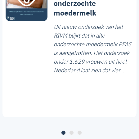
onderzochte
moedermelk
Uit nieuw onderzoek van het
RIVM blijkt dat in alle
onderzochte moedermelk PFAS
is aangetroffen. Het onderzoek
onder 1.629 vrouwen uit heel
Nederland laat zien dat vier
vormen van PFAS het meest
voorkomen. Bij 18 procent van
de onderzochte moedermelk
ligt de hoeveelheid bovendien
boven de gezondheidskundige
risicogrens.