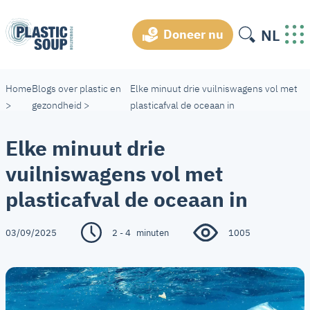
NL
Doneer nu
Home
Blogs over plastic en
Elke minuut drie vuilniswagens vol met
>
gezondheid
>
plasticafval de oceaan in
Elke minuut drie
vuilniswagens vol met
plasticafval de oceaan in
03/09/2025
2 - 4
minuten
1005