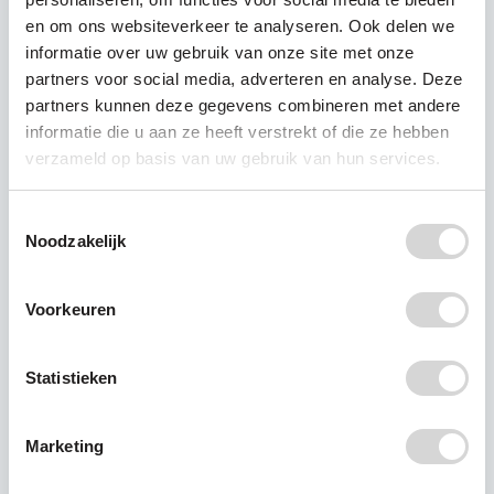
en om ons websiteverkeer te analyseren. Ook delen we
RIVM: PFAS
informatie over uw gebruik van onze site met onze
aangetroffen in alle
partners voor social media, adverteren en analyse. Deze
partners kunnen deze gegevens combineren met andere
onderzochte
informatie die u aan ze heeft verstrekt of die ze hebben
moedermelk
verzameld op basis van uw gebruik van hun services.
Uit nieuw onderzoek van het
Toestemmingsselectie
RIVM blijkt dat in alle
Noodzakelijk
onderzochte moedermelk PFAS
is aangetroffen. Het onderzoek
Voorkeuren
onder 1.629 vrouwen uit heel
Nederland laat zien dat vier
Statistieken
vormen van PFAS het meest
voorkomen. Bij 18 procent van
de onderzochte moedermelk
Marketing
ligt de hoeveelheid bovendien