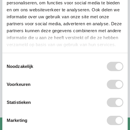
personaliseren, om functies voor social media te bieden
en om ons websiteverkeer te analyseren. Ook delen we
informatie over uw gebruik van onze site met onze
partners voor social media, adverteren en analyse. Deze
partners kunnen deze gegevens combineren met andere
informatie die u aan ze heeft verstrekt of die ze hebben
Scan je producten op plastic
verzameld op basis van uw gebruik van hun services.
Weet jij wat er in je shampoo, tandpasta of
zonnebrand zit? De PlasticFreeFuture-app laat
Toestemmingsselectie
Noodzakelijk
zien of jouw producten microplastics bevatten –
én helpt je kiezen voor gezondere alternatieven.
Voorkeuren
Download de app
Statistieken
Marketing