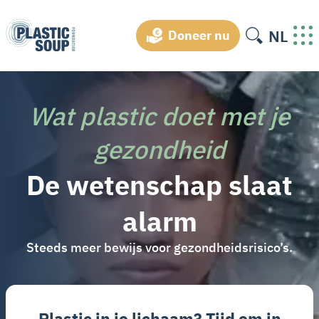
NL
Doneer nu
Wat plastic doet met je
gezondheid
De wetenschap slaat
alarm
Steeds meer bewijs voor gezondheidsrisico’s.
Plastic in je lichaam? Tijd om in