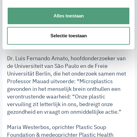
aanzetten.
Alles toestaan
Dit onderzoek herinnert ons er nog maar eens aan
hoe ver plastic de menselijke gezondheid is
binnengedrongen, we hebben het bewijs en nu
Selectie toestaan
moeten regeringen gaan luisteren”.
Dr. Luis Fernando Amato, hoofdonderzoeker van
de Universiteit van São Paulo en de Freie
Universität Berlin, die het onderzoek samen met
Professor Mauad uitvoerde: “Microplastics
gevonden in het menselijk brein onthullen een
verontrustende waarheid: “Onze plastic
vervuiling zit letterlijk in ons, bedreigt onze
gezondheid en vraagt om onmiddellijke actie.”
Maria Westerbos, oprichter Plastic Soup
Foundation & medeoprichter Plastic Health