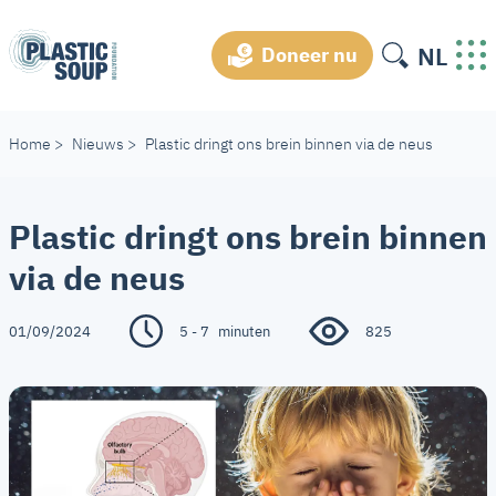
NL
Doneer nu
Home
>
Nieuws
>
Plastic dringt ons brein binnen via de neus
Plastic dringt ons brein binnen
via de neus
01/09/2024
5 - 7
minuten
825