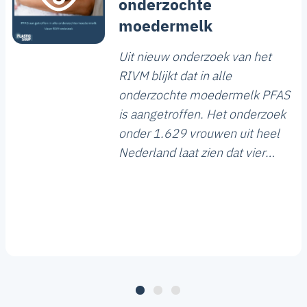
onderzochte
moedermelk
Uit nieuw onderzoek van het
RIVM blijkt dat in alle
onderzochte moedermelk PFAS
is aangetroffen. Het onderzoek
onder 1.629 vrouwen uit heel
Nederland laat zien dat vier
vormen van PFAS het meest
voorkomen. Bij 18 procent van
de onderzochte moedermelk
ligt de hoeveelheid bovendien
boven de gezondheidskundige
risicogrens.