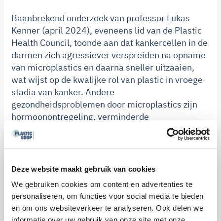
Baanbrekend onderzoek van professor Lukas
Kenner (april 2024), eveneens lid van de Plastic
Health Council, toonde aan dat kankercellen in de
darmen zich agressiever verspreiden na opname
van microplastics en daarna sneller uitzaaien,
wat wijst op de kwalijke rol van plastic in vroege
stadia van kanker. Andere
gezondheidsproblemen door microplastics zijn
hormoonontregeling, verminderde
vruchtbaarheid en hartziekten.
Oproep tot actie
Deze website maakt gebruik van cookies
In november 2024 vindt in Zuid-Korea de laatste
We gebruiken cookies om content en advertenties te
onderhandelingsronde plaats over een
personaliseren, om functies voor social media te bieden
wereldwijd plasticverdrag van de VN.
en om ons websiteverkeer te analyseren. Ook delen we
Wetenschappers en campagnevoerders uiten hun
informatie over uw gebruik van onze site met onze