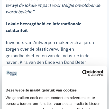
terwijl de lokale impact voor België onvoldoende
wordt belicht.”
Lokale bezorgdheid en internationale
solidariteit
Inwoners van Antwerpen maken zich al jaren
zorgen over de plasticvervuiling en
gezondheidseffecten van de industrie in de
haven. Kira van den Ende van Bond Beter
Leefmilieu benadrukt:
“We verwachten dat
ministers de wet respecteren. Project One zet
miljoenen tonnen schaliegas om in vaak
wegwerpplastic, dat uiteindelijk in de natuur of
Deze website maakt gebruik van cookies
verbrandingsovens terechtkomt. Dit veroorzaakt
We gebruiken cookies om content en advertenties te
enorme schade aan klimaat en milieu, hoe groen
personaliseren, om functies voor social media te bieden
de woorden van CEO’s ook klinken.”