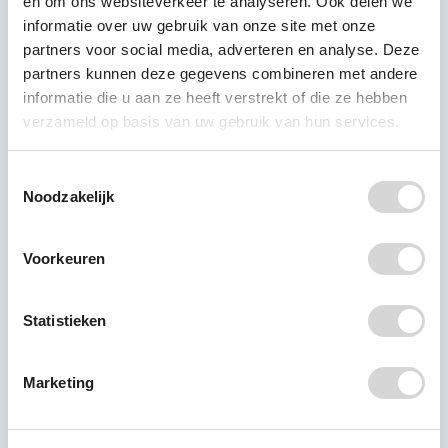
en om ons websiteverkeer te analyseren. Ook delen we
informatie over uw gebruik van onze site met onze
De uitspraak in deze zaak kan, afhankelijk van de
partners voor social media, adverteren en analyse. Deze
timing, de juridische basis voor de bouw of
partners kunnen deze gegevens combineren met andere
exploitatie van de fabriek wegnemen. De zaak
informatie die u aan ze heeft verstrekt of die ze hebben
verzameld op basis van uw gebruik van hun services.
markeert een belangrijk moment in de strijd
tegen plasticvervuiling en de transitie naar een
Toestemmingsselectie
duurzamere toekomst.
Noodzakelijk
Voorkeuren
Statistieken
Recente berichten
Marketing
RIVM: PFAS
aangetroffen in alle