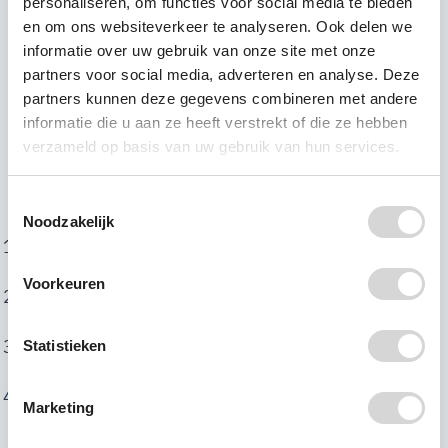
personaliseren, om functies voor social media te bieden
begrijpelijk en goed uit te spreken zijn. We willen
en om ons websiteverkeer te analyseren. Ook delen we
een naam die net zo impactvol is als onze missie.
informatie over uw gebruik van onze site met onze
Heb jij een goed idee voor de naam van deze app?
partners voor social media, adverteren en analyse. Deze
partners kunnen deze gegevens combineren met andere
Laat het ons weten!
informatie die u aan ze heeft verstrekt of die ze hebben
verzameld op basis van uw gebruik van hun services.
Doe mee en win!
Hoe kun je helpen?
Toestemmingsselectie
Noodzakelijk
Dien jouw naam in vóór
20 februari 2025
via het
formulier op deze pagina
.
Voorkeuren
Op
25 februari 2025
maken we de top drie
bekend.
Een deskundige jury bepaalt de uiteindelijke
Statistieken
winnaar.
De winnaar wordt bekendgemaakt op
1 maart
Marketing
2025
.