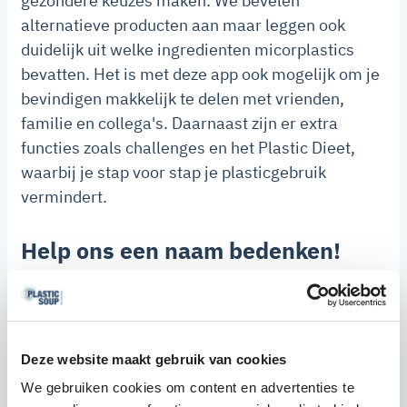
gezondere keuzes maken. We bevelen
alternatieve producten aan maar leggen ook
duidelijk uit welke ingredienten micorplastics
bevatten. Het is met deze app ook mogelijk om je
bevindigen makkelijk te delen met vrienden,
familie en collega's. Daarnaast zijn er extra
functies zoals challenges en het Plastic Dieet,
waarbij je stap voor stap je plasticgebruik
vermindert.
Help ons een naam bedenken!
Wat maakt een
goede app-naam
?
Een sterke naam is kort, krachtig en makkelijk te
onthouden. Het is belangrijk dat de boodschap
Deze website maakt gebruik van cookies
duidelijk is: plasticvrij leven, gezondheid en
We gebruiken cookies om content en advertenties te
duurzaamheid. De naam moet internationaal