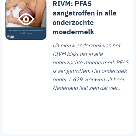
RIVM: PFAS
aangetroffen in alle
onderzochte
moedermelk
Uit nieuw onderzoek van het
RIVM blijkt dat in alle
onderzochte moedermelk PFAS
is aangetroffen. Het onderzoek
onder 1.629 vrouwen uit heel
Nederland laat zien dat vier
vormen van PFAS het meest
voorkomen. Bij 18 procent van
de onderzochte moedermelk
ligt de hoeveelheid bovendien
boven de gezondheidskundige