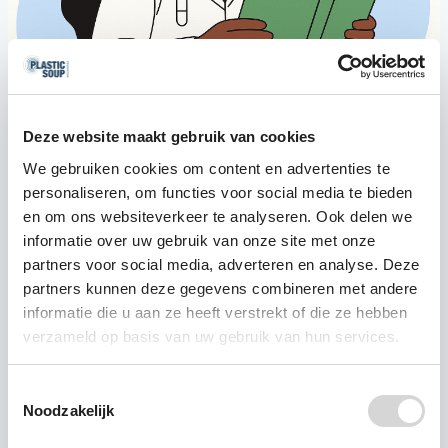
Deze website maakt gebruik van cookies
We gebruiken cookies om content en advertenties te
Pioniers in plasticonderzoek
personaliseren, om functies voor social media te bieden
en om ons websiteverkeer te analyseren. Ook delen we
In 2018 kregen we als eerste wetenschappelijk
informatie over uw gebruik van onze site met onze
onderzoek van de grond naar de
partners voor social media, adverteren en analyse. Deze
gezondheidsrisico’s van microplastics. Inmiddels
partners kunnen deze gegevens combineren met andere
zijn we partner in internationale studies en zetten
informatie die u aan ze heeft verstrekt of die ze hebben
we gezondheid op de politieke agenda.
verzameld op basis van uw gebruik van hun services.
Plastic Health Council
Toestemmingsselectie
Noodzakelijk